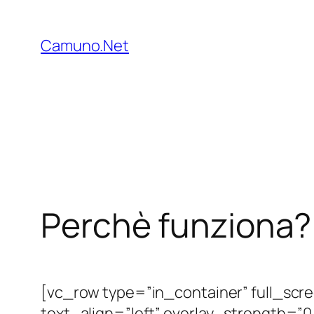
Vai
al
Camuno.Net
contenuto
Perchè funziona?
[vc_row type=”in_container” full_scr
text_align=”left” overlay_strength=