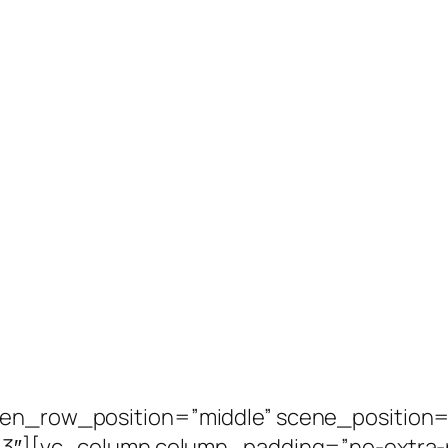
een_row_position=”middle” scene_position=
”0.3″][vc_column column_padding=”no-extra-