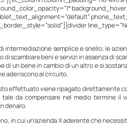
round_color_opacity=”1″ background_hover
blet_text_alignment=”default” phone_text
order_style=”solid”][divider line_type=”N
di intermediazione semplice e snello; le azi
o di scambiare beni e servizi in assenza di sc
one di un bene in cambio di un altro e si sostan
he aderiscono al circuito.
uisto effettuato viene ripagato direttamente con
do tale da compensare nel medio termine il
in denaro.
crono, in cui un’azienda X aderente che neces