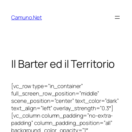
Vai
al
Camuno.Net
contenuto
Il Barter ed il Territorio
[vc_row type=”in_container”
full_screen_row_position=”middle”
scene_position=”center” text_color=”dark”
text_align=”left” overlay_strength=”0.3″]
[vc_column column_padding=”no-extra-
padding” column_padding_position=”all”
background_color_opacity=”1″