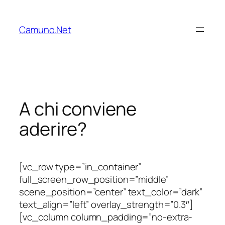
Vai
al
Camuno.Net
contenuto
A chi conviene
aderire?
[vc_row type=”in_container”
full_screen_row_position=”middle”
scene_position=”center” text_color=”dark”
text_align=”left” overlay_strength=”0.3″]
[vc_column column_padding=”no-extra-